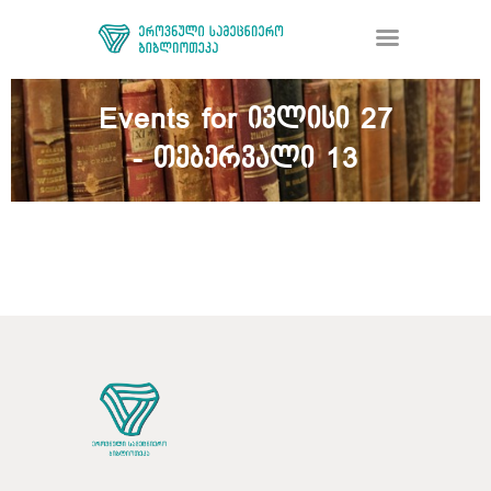
Events for ივლისი 27
- თებერვალი 13
ᲑᲘᲑᲚᲘᲝᲗᲔᲙᲐ
ᲛᲝᲛᲡᲐᲮᲣᲠᲔᲑᲐ
ᲦᲘᲐ ᲛᲔᲪᲜᲘᲔᲠᲔᲑᲐ
ᲠᲔᲡᲣᲠᲡᲘ
ᲠᲔᲒᲘᲡᲢᲠᲐᲪᲘᲐ
ᲓᲝᲜᲐᲪᲘᲐ
ᲙᲝᲜᲢᲐᲥᲢᲘ