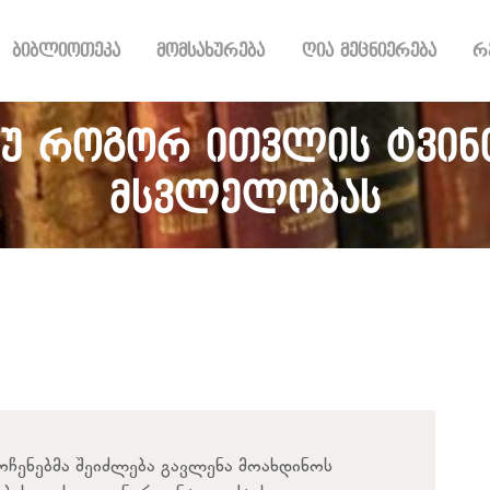
ᲑᲘᲑᲚᲘᲝᲗᲔᲙᲐ
ბიბლიოთეკა
მომსახურება
ღია მეცნიერება
რ
ᲛᲝᲛᲡᲐᲮᲣᲠᲔᲑᲐ
ᲦᲘᲐ ᲛᲔᲪᲜᲘᲔᲠᲔᲑᲐ
ᲠᲔᲡᲣᲠᲡᲘ
თუ როგორ ითვლის ტვინ
ᲠᲔᲒᲘᲡᲢᲠᲐᲪᲘᲐ
მსვლელობას
ᲓᲝᲜᲐᲪᲘᲐ
ᲙᲝᲜᲢᲐᲥᲢᲘ
ოჩენებმა შეიძლება გავლენა მოახდინოს