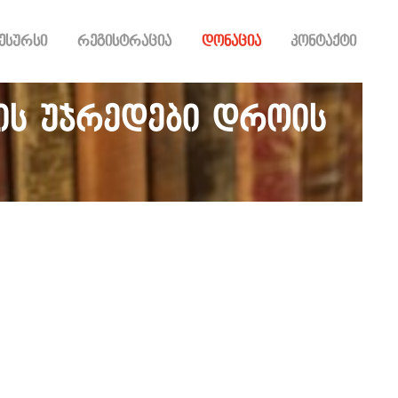
ესურსი
რეგისტრაცია
დონაცია
კონტაქტი
ის უჯრედები დროის