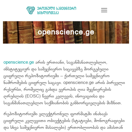
openscience.ge
ᲑᲘᲑᲚᲘᲝᲗᲔᲙᲐ
ᲛᲝᲛᲡᲐᲮᲣᲠᲔᲑᲐ
ᲦᲘᲐ ᲛᲔᲪᲜᲘᲔᲠᲔᲑᲐ
openscience.ge
არის ერთიანი, საგანმანათლებლო,
ᲠᲔᲡᲣᲠᲡᲘ
ინსტიტუციურ და სამეცნიერო საცავებზე მორგებული
ციფრული რეპოზიტორიუმი – ქართული სამეცნიერო
ᲠᲔᲒᲘᲡᲢᲠᲐᲪᲘᲐ
ნაშრომების ციფრულ საცავი. openscience.ge არის პირველი
ᲓᲝᲜᲐᲪᲘᲐ
რესურსი, რომელიც გახდა ევროპის ღია მეცნიერების
ᲙᲝᲜᲢᲐᲥᲢᲘ
ღრუბლის (EOSC) წევრი კვლევის, ინოვაციისა და
საგანმანათლებლო საქმიანობის განხორციელების მიზნით.
რეპოზიტორიუმი ელექტრონულ ფორმატში ინახავს
ციფრული კვლევითი ობიექტების (სტატიები, მონოგრაფიები
და სხვა სამეცნიერო მასალები) ერთობლიობას და ამასთან