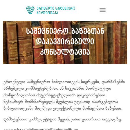
სამეცნიერო ბაზებთან
დაკავშირებული
ᲑᲘᲑᲚᲘᲝᲗᲔᲙᲐ
ᲛᲝᲛᲡᲐᲮᲣᲠᲔᲑᲐ
კონსულტაცია
ᲦᲘᲐ ᲛᲔᲪᲜᲘᲔᲠᲔᲑᲐ
ᲠᲔᲡᲣᲠᲡᲘ
ᲠᲔᲒᲘᲡᲢᲠᲐᲪᲘᲐ
ეროვნული სამეცნიერო ბიბლიოთეკის სივრცეში, დარბაზებში
ᲓᲝᲜᲐᲪᲘᲐ
არსებული კომპიუტერებით, ან საკუთარი პორტატული
ᲙᲝᲜᲢᲐᲥᲢᲘ
მოწყობილობის ინტერნეტ-ქსელთან დაკავშირებით,
ნებისმიერ მომხმარებელს შეუძლია უფასოდ ისარგებლოს
ბიბლიოთეკაში მოქმედი ელექტონული მონაცემთა ბაზებით.
დამატებითი კონსულტაცია შეგიძლიათ გაიაროთ ადგილზე.