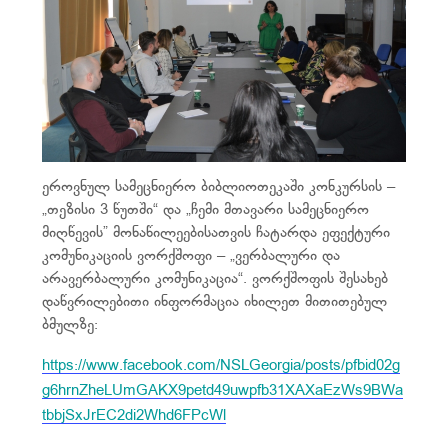
ეროვნულ სამეცნიერო ბიბლიოთეკაში კონკურსის –
„თეზისი 3 წუთში“ და „ჩემი მთავარი სამეცნიერო
მიღწევის” მონაწილეებისათვის ჩატარდა ეფექტური
კომუნიკაციის ვორქშოფი – „ვერბალური და
არავერბალური კომუნიკაცია“. ვორქშოფის შესახებ
დაწვრილებითი ინფორმაცია იხილეთ მითითებულ
ბმულზე:
https://www.facebook.com/NSLGeorgia/posts/pfbid02g
g6hrnZheLUmGAKX9petd49uwpfb31XAXaEzWs9BWa
tbbjSxJrEC2di2Whd6FPcWl