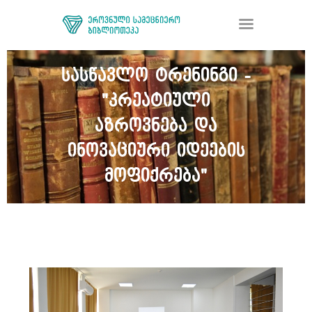
სასწავლო ტრენინგი -
"კრეატიული
ᲑᲘᲑᲚᲘᲝᲗᲔᲙᲐ
ᲛᲝᲛᲡᲐᲮᲣᲠᲔᲑᲐ
აზროვნება და
ᲦᲘᲐ ᲛᲔᲪᲜᲘᲔᲠᲔᲑᲐ
ინოვაციური იდეების
ᲠᲔᲡᲣᲠᲡᲘ
მოფიქრება"
ᲠᲔᲒᲘᲡᲢᲠᲐᲪᲘᲐ
ᲓᲝᲜᲐᲪᲘᲐ
ᲙᲝᲜᲢᲐᲥᲢᲘ