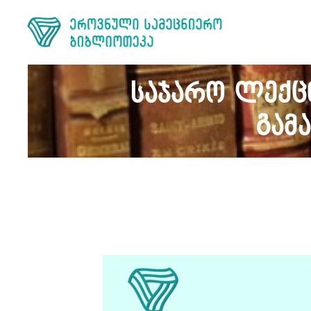
საჯარო ლექცი
გამ