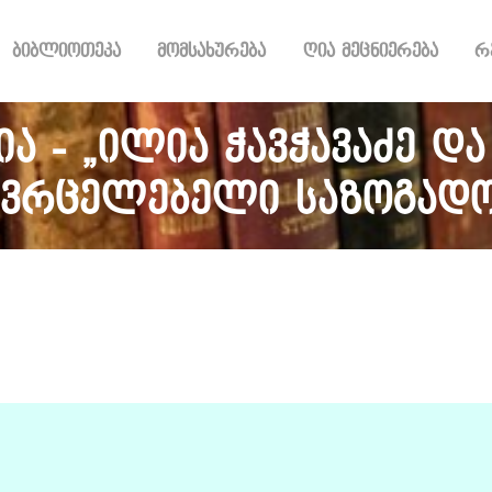
ᲑᲘᲑᲚᲘᲝᲗᲔᲙᲐ
ბიბლიოთეკა
მომსახურება
ღია მეცნიერება
რ
ᲛᲝᲛᲡᲐᲮᲣᲠᲔᲑᲐ
ᲦᲘᲐ ᲛᲔᲪᲜᲘᲔᲠᲔᲑᲐ
ᲠᲔᲡᲣᲠᲡᲘ
ა - „ილია ჭავჭავაძე და
ᲠᲔᲒᲘᲡᲢᲠᲐᲪᲘᲐ
ავრცელებელი საზოგადო
ᲓᲝᲜᲐᲪᲘᲐ
ᲙᲝᲜᲢᲐᲥᲢᲘ