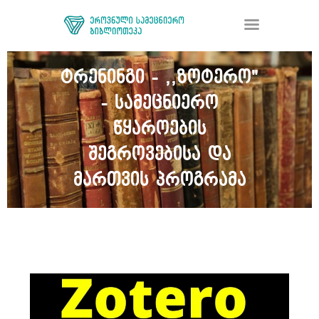
ტრენინგი - ,,ზოტერო"
- სამეცნიერო
ᲑᲘᲑᲚᲘᲝᲗᲔᲙᲐ
ᲛᲝᲛᲡᲐᲮᲣᲠᲔᲑᲐ
წყაროების
ᲦᲘᲐ ᲛᲔᲪᲜᲘᲔᲠᲔᲑᲐ
შეგროვებისა და
ᲠᲔᲡᲣᲠᲡᲘ
მართვის პროგრამა
ᲠᲔᲒᲘᲡᲢᲠᲐᲪᲘᲐ
ᲓᲝᲜᲐᲪᲘᲐ
ᲙᲝᲜᲢᲐᲥᲢᲘ