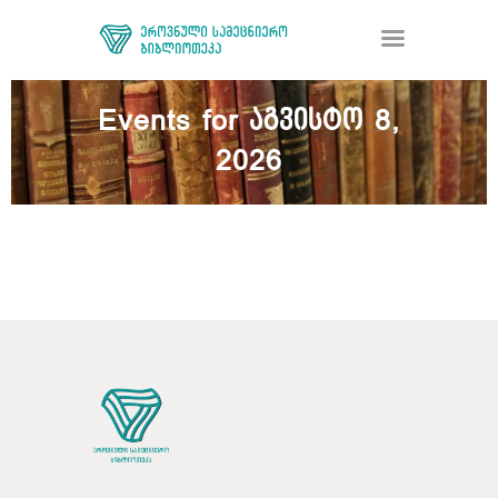
Events for აგვისტო 8,
2026
ᲑᲘᲑᲚᲘᲝᲗᲔᲙᲐ
ᲛᲝᲛᲡᲐᲮᲣᲠᲔᲑᲐ
ᲦᲘᲐ ᲛᲔᲪᲜᲘᲔᲠᲔᲑᲐ
ᲠᲔᲡᲣᲠᲡᲘ
ᲠᲔᲒᲘᲡᲢᲠᲐᲪᲘᲐ
ᲓᲝᲜᲐᲪᲘᲐ
ᲙᲝᲜᲢᲐᲥᲢᲘ