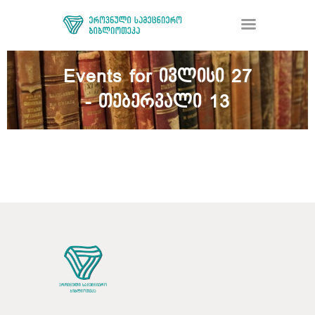
Events for ივლისი 27
- თებერვალი 13
ᲑᲘᲑᲚᲘᲝᲗᲔᲙᲐ
ᲛᲝᲛᲡᲐᲮᲣᲠᲔᲑᲐ
ᲦᲘᲐ ᲛᲔᲪᲜᲘᲔᲠᲔᲑᲐ
ᲠᲔᲡᲣᲠᲡᲘ
ᲠᲔᲒᲘᲡᲢᲠᲐᲪᲘᲐ
ᲓᲝᲜᲐᲪᲘᲐ
ᲙᲝᲜᲢᲐᲥᲢᲘ