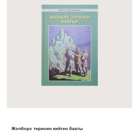
Жолборс терисин кийген бааты