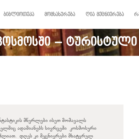
ᲑᲘᲑᲚᲘᲝᲗᲔᲙᲐ
ბიბლიოთეკა
მომსახურება
ღია მეცნიერება
რ
ᲛᲝᲛᲡᲐᲮᲣᲠᲔᲑᲐ
ᲦᲘᲐ ᲛᲔᲪᲜᲘᲔᲠᲔᲑᲐ
ᲠᲔᲡᲣᲠᲡᲘ
ოსმოსში – ტურისტული
ᲠᲔᲒᲘᲡᲢᲠᲐᲪᲘᲐ
ᲓᲝᲜᲐᲪᲘᲐ
ᲙᲝᲜᲢᲐᲥᲢᲘ
ნტასტიკის მწერლები ისეთ მომავალს
ელშიც ადამიანებს სივრცეში კოსმოსური
ლიათ. დღეს კი მეცნიერები მხატვრულ