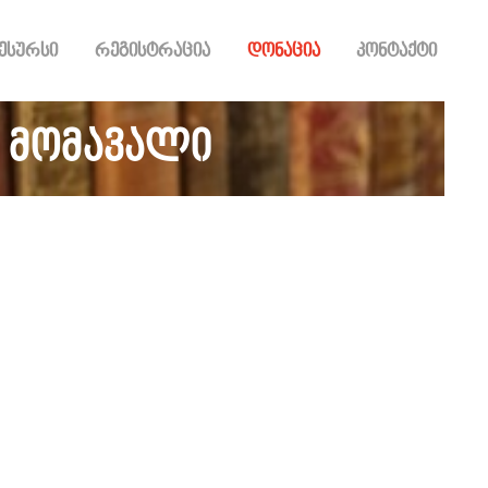
ესურსი
რეგისტრაცია
დონაცია
კონტაქტი
 მომავალი