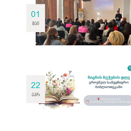
01
მაი
22
აპრ