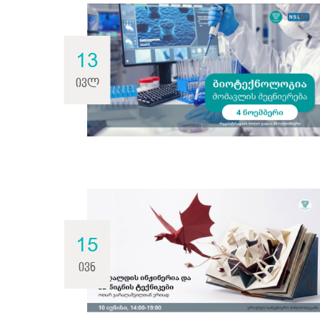
13
ივლ
15
ივნ