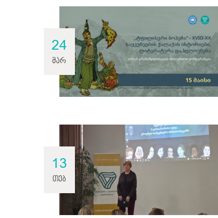
24
მარ
13
თებ