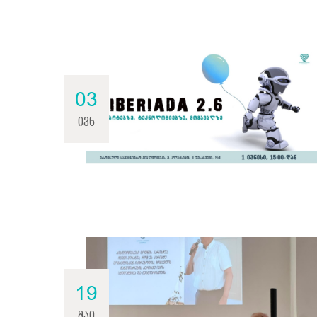
03
ივნ
19
მაი