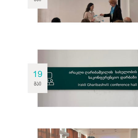
19
მაი