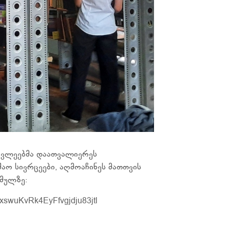
წავლეებმა დაათვალიერეს
ო სივრცეები, აღმოაჩინეს მათთვის
მულზე:
swuKvRk4EyFfvgjdju83jtl