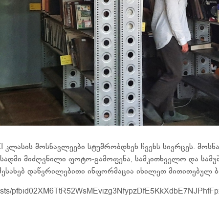
I კლასის მოსწავლეები სტუმრობდნენ ჩვენს სივრცეს. მოს
დმი მიძღვნილი ფოტო-გამოფენა, სამკითხველო და სამუშა
შესახებ დაწვრილებითი ინფორმაცია იხილეთ მითითებულ ბ
posts/pfbid02XM6TtR52WsMEvizg3NfypzDfE5KkXdbE7NJPhfFpx