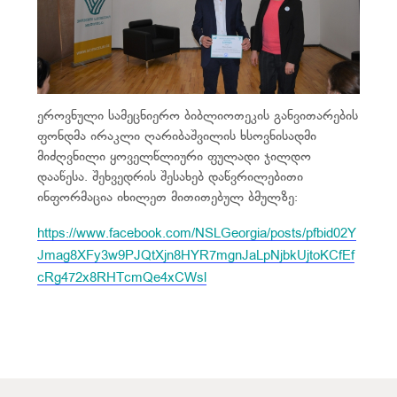
ეროვნული სამეცნიერო ბიბლიოთეკის განვითარების
ფონდმა ირაკლი ღარიბაშვილის ხსოვნისადმი
მიძღვნილი ყოველწლიური ფულადი ჯილდო
დააწესა. შეხვედრის შესახებ დაწვრილებითი
ინფორმაცია იხილეთ მითითებულ ბმულზე:
https://www.facebook.com/NSLGeorgia/posts/pfbid02Y
Jmag8XFy3w9PJQtXjn8HYR7mgnJaLpNjbkUjtoKCfEf
cRg472x8RHTcmQe4xCWsl