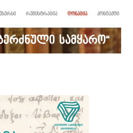
ესურსი
რეგისტრაცია
დონაცია
კონტაქტი
 ბერძნული სამყარო“