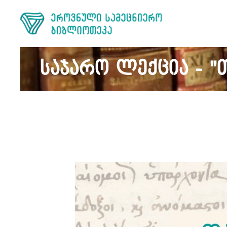
საჯარო ლექცია - "