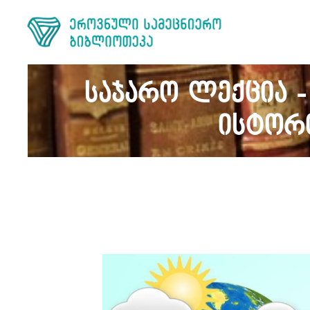
საჯარო ლექცია 
ისტორი