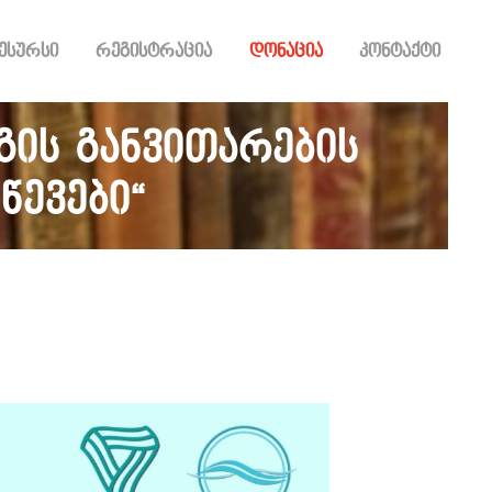
ესურსი
რეგისტრაცია
დონაცია
კონტაქტი
ის განვითარების
წევები“