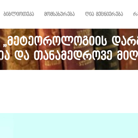
ᲑᲘᲑᲚᲘᲝᲗᲔᲙᲐ
ბიბლიოთეკა
მომსახურება
ღია მეცნიერება
რ
ᲛᲝᲛᲡᲐᲮᲣᲠᲔᲑᲐ
ᲦᲘᲐ ᲛᲔᲪᲜᲘᲔᲠᲔᲑᲐ
ᲠᲔᲡᲣᲠᲡᲘ
- „მეტეოროლოგიის დარგ
ᲠᲔᲒᲘᲡᲢᲠᲐᲪᲘᲐ
ა და თანამედროვე მიღ
ᲓᲝᲜᲐᲪᲘᲐ
ᲙᲝᲜᲢᲐᲥᲢᲘ