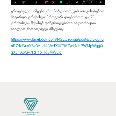
ეროვნული სამეცნიერო ბიბლიოთეკის ორგანიზებით
ჩატარდა ტრენინგი: “როგორ დავწეროთ ესე?”.
ტრენინგის შესახებ დაწვრილებითი ინფორმაცია
იხილეთ მითითებულ ბმულზე:
https://www.facebook.com/NSLGeorgia/posts/pfbid0rju
nRZ4aBxeY5v3AhHfqVv4Xtt7TMZwLNHPWMpWggQ
qXJPApQy7RP1ojHg8MWCcl