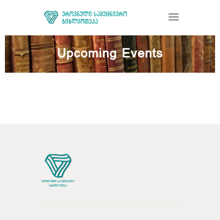
Upcoming Events
ᲑᲘᲑᲚᲘᲝᲗᲔᲙᲐ
ᲛᲝᲛᲡᲐᲮᲣᲠᲔᲑᲐ
ᲦᲘᲐ ᲛᲔᲪᲜᲘᲔᲠᲔᲑᲐ
ᲠᲔᲡᲣᲠᲡᲘ
ᲠᲔᲒᲘᲡᲢᲠᲐᲪᲘᲐ
ᲓᲝᲜᲐᲪᲘᲐ
ᲙᲝᲜᲢᲐᲥᲢᲘ