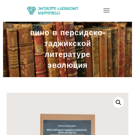
вино в персидско-
таджикской
ᲑᲘᲑᲚᲘᲝᲗᲔᲙᲐ
ᲛᲝᲛᲡᲐᲮᲣᲠᲔᲑᲐ
литературе
ᲦᲘᲐ ᲛᲔᲪᲜᲘᲔᲠᲔᲑᲐ
эволюция
ᲠᲔᲡᲣᲠᲡᲘ
ᲠᲔᲒᲘᲡᲢᲠᲐᲪᲘᲐ
ᲓᲝᲜᲐᲪᲘᲐ
ᲙᲝᲜᲢᲐᲥᲢᲘ