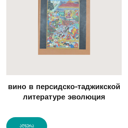
вино в персидско-таджикской
литературе эволюция
Აღწერა