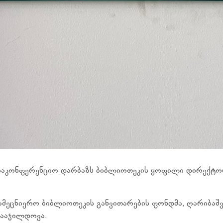
საკონფერენციო დარბაზს ბიბლიოთეკის ყოფილი დირექტო
 სამეცნიერო ბიბლიოთეკის განვითარების ფონდმა, ღარიბა
დააჯილდოვა.