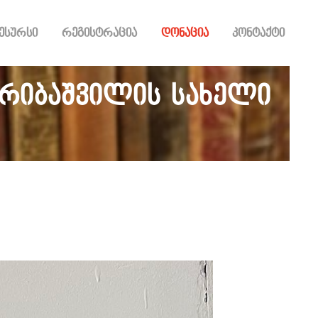
ესურსი
რეგისტრაცია
დონაცია
კონტაქტი
არიბაშვილის სახელი