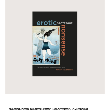
ეროტიკული გროტესკული სისულელე: იაპონური