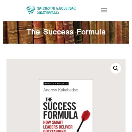
The Success Formula
ᲑᲘᲑᲚᲘᲝᲗᲔᲙᲐ
ᲛᲝᲛᲡᲐᲮᲣᲠᲔᲑᲐ
ᲦᲘᲐ ᲛᲔᲪᲜᲘᲔᲠᲔᲑᲐ
ᲠᲔᲡᲣᲠᲡᲘ
ᲠᲔᲒᲘᲡᲢᲠᲐᲪᲘᲐ
ᲓᲝᲜᲐᲪᲘᲐ
ᲙᲝᲜᲢᲐᲥᲢᲘ