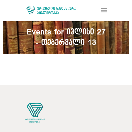
Events for ივლისი 27
- თებერვალი 13
ᲑᲘᲑᲚᲘᲝᲗᲔᲙᲐ
ᲛᲝᲛᲡᲐᲮᲣᲠᲔᲑᲐ
ᲦᲘᲐ ᲛᲔᲪᲜᲘᲔᲠᲔᲑᲐ
ᲠᲔᲡᲣᲠᲡᲘ
ᲠᲔᲒᲘᲡᲢᲠᲐᲪᲘᲐ
ᲓᲝᲜᲐᲪᲘᲐ
ᲙᲝᲜᲢᲐᲥᲢᲘ